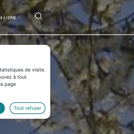
Cliquez pour accéder au champ de reche
ÉMARCHES EN LIGNE
atistiques de visite.
ouvez à tout
la page
r
Tout refuser