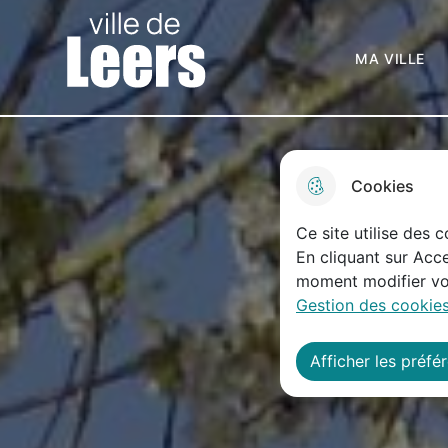
Menu principal
N
Skip to menu
Skip to search
Aller au contenu
a
Ville de Leers
MA VIL
v
i
g
Cookies
a
Ce site utilise des 
t
En cliquant sur Acce
i
moment modifier vos
Gestion des cookies
o
n
Afficher les préfé
p
r