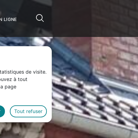
Cliquez pour accéder au champ de reche
ÉMARCHES EN LIGNE
atistiques de visite.
ouvez à tout
la page
r
Tout refuser