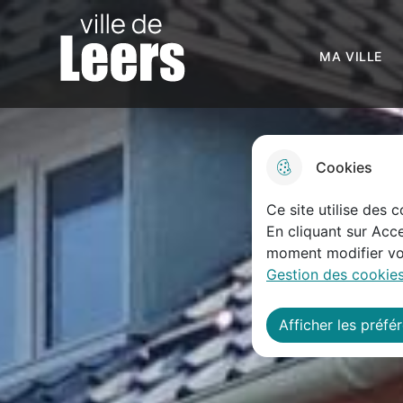
Menu principal
N
Skip to menu
Skip to search
Aller au contenu
a
Ville de Leers
MA VIL
v
i
g
Cookies
a
Ce site utilise des 
t
En cliquant sur Acce
i
moment modifier vos
Gestion des cookies
o
n
Afficher les préfé
p
r