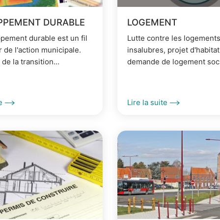
PPEMENT DURABLE
LOGEMENT
pement durable est un fil
Lutte contre les logement
 de l'action municipale.
insalubres, projet d'habita
de la transition
demande de logement soci
 sont nombreux : climat,
retrouvez toutes les infor
té, préservation des
sur le logement à Leers.
 pollutions...
e
Lire la suite