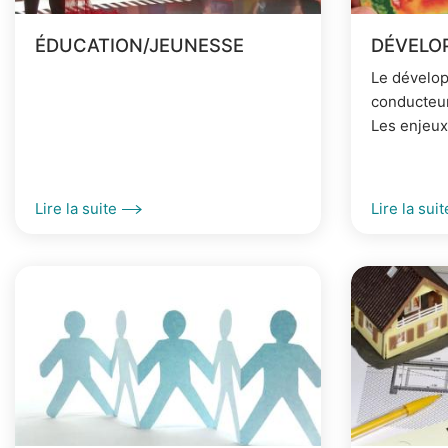
A
i
r
ÉDUCATION/JEUNESSE
DÉVELO
n
i
Le dévelop
c
conducteur
a
Les enjeux 
i
n
écologique
p
biodiversi
e
ressources,
a
Lire la suite
Lire la suit
l
e