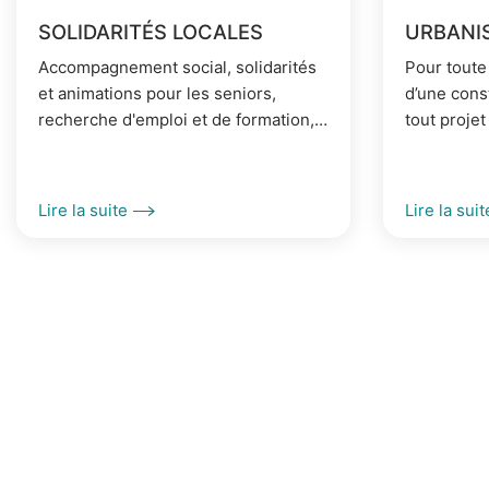
SOLIDARITÉS LOCALES
URBANI
Accompagnement social, solidarités
Pour toute
et animations pour les seniors,
d’une cons
recherche d'emploi et de formation,
tout projet
la Ville et le CCAS peuvent vous
une autori
aider.
nécessaire
Lire la suite
Lire la suit