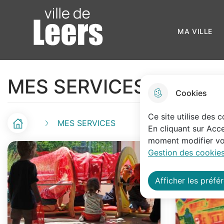
Menu principal
N
Skip to menu
Skip to search
Aller au contenu
a
Ville de Leers
MA VIL
v
i
MES SERVICES
g
Cookies
a
Ce site utilise des 
t
MES SERVICES
Accueil
F
En cliquant sur Acce
i
moment modifier vos
i
Gestion des cookies
o
l
n
Afficher les préfé
d
p
'
r