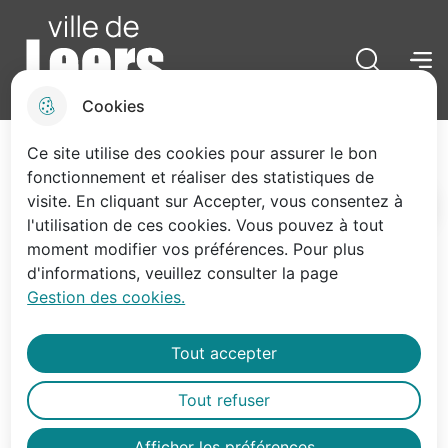
Menu pr
Skip
Skip
Aller au
Skip to
to
to
contenu
site
menu
search
principal
map
Menu
Cliquez p
Ville de Leers
Cookies
Les équipements sportifs
Ce site utilise des cookies pour assurer le bon
fonctionnement et réaliser des statistiques de
visite. En cliquant sur Accepter, vous consentez à
Accueil
l'utilisation de ces cookies. Vous pouvez à tout
moment modifier vos préférences. Pour plus
Grâce à ses nombreux équipements
d'informations, veuillez consulter la page
sportifs, la Ville et ses associations
Gestion des cookies.
vous offrent une large palette
d’activités sportives.
Tout accepter
Tout refuser
Afficher les préférences