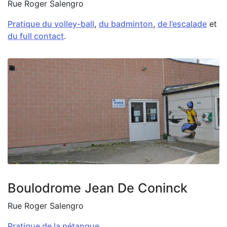
Rue Roger Salengro
Pratique du volley-ball
,
du badminton
,
de l’escalade
et
du full contact
.
Zoom on image
Boulodrome Jean De Coninck
Rue Roger Salengro
Pratique de la pétanque.