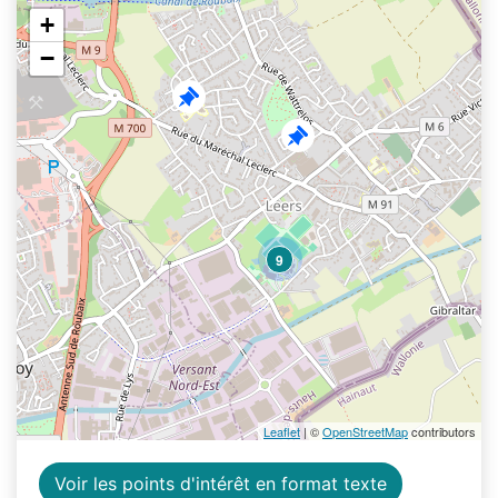
+
−
9
Leaflet
| ©
OpenStreetMap
contributors
Voir les points d'intérêt en format texte