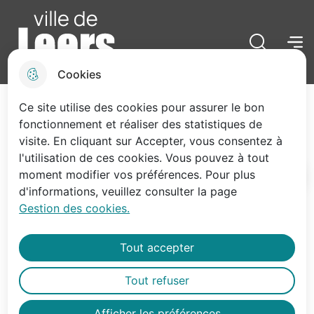
Menu pr
Skip
Skip
Aller au
Skip to
to
to
contenu
site
menu
search
principal
map
Menu
Cliquez p
Ville de Leers
Cookies
Ciné plein air
Ce site utilise des cookies pour assurer le bon
Événements et festivités
fonctionnement et réaliser des statistiques de
visite. En cliquant sur Accepter, vous consentez à
l'utilisation de ces cookies. Vous pouvez à tout
moment modifier vos préférences. Pour plus
Accueil
d'informations, veuillez consulter la page
Gestion des cookies.
RDV le 29 août plaine du Moulin dès
20h.
Tout accepter
Tout refuser
Afficher les préférences