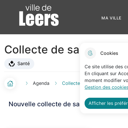
Menu principal
N
Skip to menu
Skip to search
Aller au contenu
a
Ville de Leers
MA VIL
v
i
Collecte de sang
g
Cookies
a
Santé
Ce site utilise des 
t
En cliquant sur Acce
i
moment modifier vos
Agenda
Collecte de sang
Accueil
F
Gestion des cookies
o
i
n
Nouvelle collecte de sang
Afficher les préfé
l
p
d
r