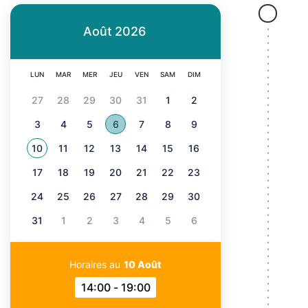
'
i
A
Août
2026
n
r
c
LUN
MAR
MER
JEU
VEN
SAM
DIM
i
i
27
28
29
30
31
1
2
a
p
3
4
5
6
7
8
9
n
a
10
11
12
13
14
15
16
Voir tous les événements de
Août 2026
e
l
17
18
19
20
21
22
23
e
24
25
26
27
28
29
30
31
1
2
3
4
5
6
Horaires au
10 Août
14:00 - 19:00
Horaires au 10 Août 2026