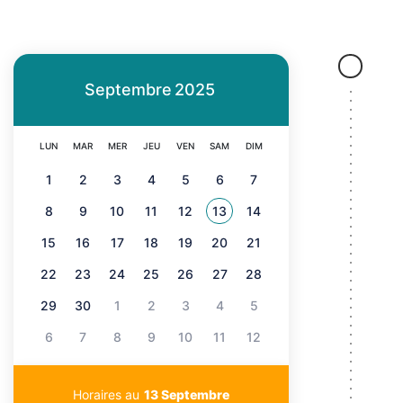
'
i
A
n
r
c
Septembre
2025
i
i
a
LUN
MAR
MER
JEU
VEN
SAM
DIM
p
n
1
2
3
4
5
6
7
a
e
8
9
10
11
12
13
14
Voir tous les événements de
Septembre 2025
l
15
16
17
18
19
20
21
e
22
23
24
25
26
27
28
29
30
1
2
3
4
5
6
7
8
9
10
11
12
Horaires au
13 Septembre