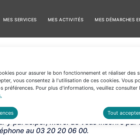
 principal
Skip to site map
LE
MES SERVICES
MES ACTIVITÉS
MES D
cookies pour assurer le bon fonctionnement et réaliser des st
pter, vous consentez à l'utilisation de ces cookies. Vous p
 préférences. Pour plus d'informations, veuillez consulter 
.
 des opérations de « Ramassage Citoyen ».
rences
Tout accepte
r y participer,
merci de vous inscrire par
léphone au 03 20 20 06 00.